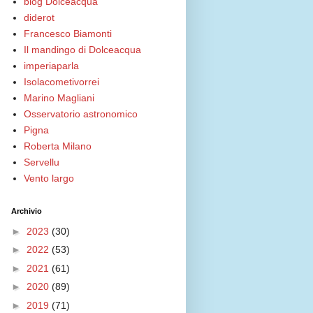
blog Dolceacqua
diderot
Francesco Biamonti
Il mandingo di Dolceacqua
imperiaparla
Isolacometivorrei
Marino Magliani
Osservatorio astronomico
Pigna
Roberta Milano
Servellu
Vento largo
Archivio
►
2023
(30)
►
2022
(53)
►
2021
(61)
►
2020
(89)
►
2019
(71)