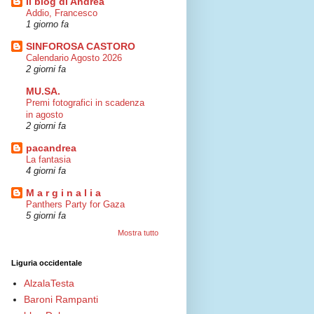
Il blog di Andrea
Addio, Francesco
1 giorno fa
SINFOROSA CASTORO
Calendario Agosto 2026
2 giorni fa
MU.SA.
Premi fotografici in scadenza
in agosto
2 giorni fa
pacandrea
La fantasia
4 giorni fa
M a r g i n a l i a
Panthers Party for Gaza
5 giorni fa
Mostra tutto
Liguria occidentale
AlzalaTesta
Baroni Rampanti