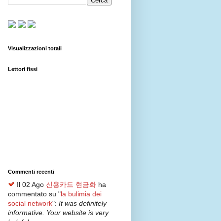
Visualizzazioni totali
Lettori fissi
Commenti recenti
Il 02 Ago
신용카드 현금화
ha
commentato su "
la bulimia dei
social network
":
It was definitely
informative. Your website is very