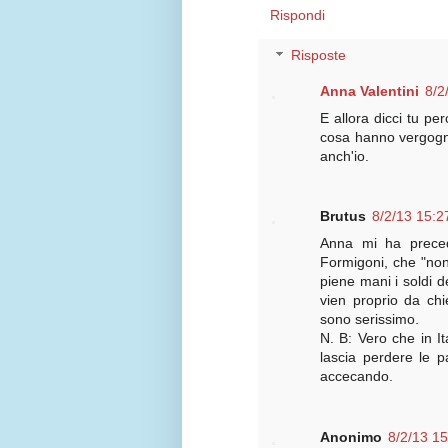
Rispondi
Risposte
Anna Valentini
8/2
E allora dicci tu pe
cosa hanno vergogna
anch'io.
Brutus
8/2/13 15:2
Anna mi ha precedu
Formigoni, che "no
piene mani i soldi 
vien proprio da chi
sono serissimo.
N. B: Vero che in It
lascia perdere le pa
accecando.
Anonimo
8/2/13 15