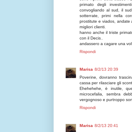
primato degli investiment
convogliando al sud, il sud 
sotterrate, primi nella cor
prostitute e viados, andate
migliori clienti.
hanno anche il triste primat
con il Decis..
andassero a cagare una volta 
Rispondi
Marisa
8/2/13 20:39
Poverine, dovranno trascina
cassa per rilasciare gli scon
Ehehehehe, è inutile, qu
microcefalia, sembra deb
vergognoso e purtroppo sono
Rispondi
Marisa
8/2/13 20:41