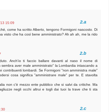
/13 15:09
rché, come ha scritto Alberto, tengono Formigoni nascosto. Di
 visto che ha così bene amministrato? Ah ah ah, me la rido
7
to. Anch'io ti faccio ballare davanti al naso il nome di
n sembra aver male amministrato" la Lombardia intascando a
dei contribuenti lombardi. Se Formigoni "non amministra male"
edersi cosa significa "amministrare male" per te. E stavolta
alia non c'è mezzo ente pubblico che si salvi da critiche. Ma
gliuzze negli occhi altrui e togli dai tuoi la trave che ti sta
:30