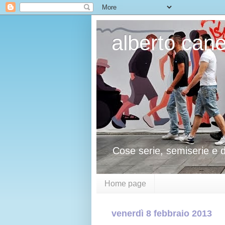
alberto cane
Cose serie, semiserie e 
Home page
venerdì 8 febbraio 2013