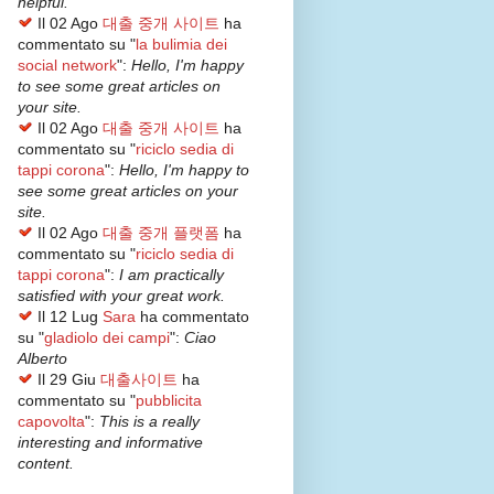
helpful.
Il 02 Ago
대출 중개 사이트
ha
commentato su "
la bulimia dei
social network
":
Hello, I'm happy
to see some great articles on
your site.
Il 02 Ago
대출 중개 사이트
ha
commentato su "
riciclo sedia di
tappi corona
":
Hello, I'm happy to
see some great articles on your
site.
Il 02 Ago
대출 중개 플랫폼
ha
commentato su "
riciclo sedia di
tappi corona
":
I am practically
satisfied with your great work.
Il 12 Lug
Sara
ha commentato
su "
gladiolo dei campi
":
Ciao
Alberto
Il 29 Giu
대출사이트
ha
commentato su "
pubblicita
capovolta
":
This is a really
interesting and informative
content.