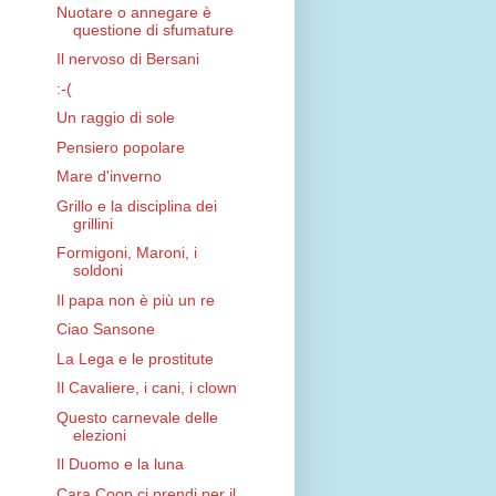
Nuotare o annegare è
questione di sfumature
Il nervoso di Bersani
:-(
Un raggio di sole
Pensiero popolare
Mare d'inverno
Grillo e la disciplina dei
grillini
Formigoni, Maroni, i
soldoni
Il papa non è più un re
Ciao Sansone
La Lega e le prostitute
Il Cavaliere, i cani, i clown
Questo carnevale delle
elezioni
Il Duomo e la luna
Cara Coop ci prendi per il