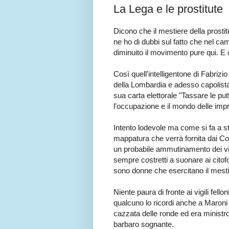
La Lega e le prostitute
Dicono che il mestiere della prostit
ne ho di dubbi sul fatto che nel ca
diminuito il movimento pure qui. E 
Così quell'intelligentone di Fabrizi
della Lombardia e adesso capolista a
sua carta elettorale "Tassare le put
l’occupazione e il mondo delle imp
Intento lodevole ma come si fa a st
mappatura che verrà fornita dai Co
un probabile ammutinamento dei vigi
sempre costretti a suonare ai citofo
sono donne che esercitano il mesti
Niente paura di fronte ai vigili fe
qualcuno lo ricordi anche a Maroni
cazzata delle ronde ed era ministro
barbaro sognante.