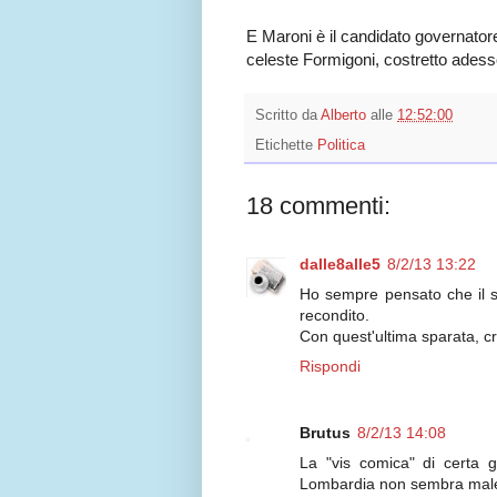
E Maroni è il candidato governator
celeste Formigoni, costretto adesso
Scritto da
Alberto
alle
12:52:00
Etichette
Politica
18 commenti:
dalle8alle5
8/2/13 13:22
Ho sempre pensato che il si
recondito.
Con quest'ultima sparata, cr
Rispondi
Brutus
8/2/13 14:08
La "vis comica" di certa 
Lombardia non sembra male a