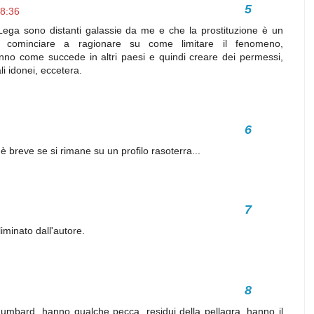
18:36
Lega sono distanti galassie da me e che la prostituzione è un
e cominciare a ragionare su come limitare il fenomeno,
 danno come succede in altri paesi e quindi creare dei permessi,
li idonei, eccetera.
 è breve se si rimane su un profilo rasoterra...
minato dall'autore.
 Lumbard, hanno qualche pecca, residui della pellagra, hanno il