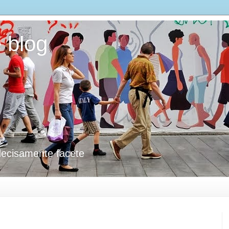
 blog
decisamente facete