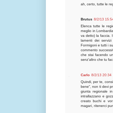
ah, certo, tutte le 
Brutus
8/2/13 15:5
Elenca tutte le regi
meglio in Lombardia 
va detto) la faccia.
lamenti dei servi
Formigoni e tutti i s
commento successivo
che stai facendo u
senz'altro che tu fa
Carlo
8/2/13 20:34
Quindi, per te, con
bene", non ti devi 
giunta regionale i
intrallazzano e goz
creato buchi e vor
magari, ritenerci pu