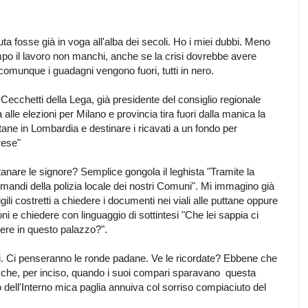
uta fosse già in voga all'alba dei secoli. Ho i miei dubbi. Meno
mpo il lavoro non manchi, anche se la crisi dovrebbe avere
comunque i guadagni vengono fuori, tutti in nero.
o Cecchetti della Lega, già presidente del consiglio regionale
lle elezioni per Milano e provincia tira fuori dalla manica la
tane in Lombardia e destinare i ricavati a un fondo per
rese"
anare le signore? Semplice gongola il leghista "Tramite la
mandi della polizia locale dei nostri Comuni". Mi immagino già
li costretti a chiedere i documenti nei viali alle puttane oppure
ni e chiedere con linguaggio di sottintesi "Che lei sappia ci
ere in questo palazzo?".
lloni. Ci penseranno le ronde padane. Ve le ricordate? Ebbene che
 che, per inciso, quando i suoi compari sparavano questa
 dell'Interno mica paglia annuiva col sorriso compiaciuto del