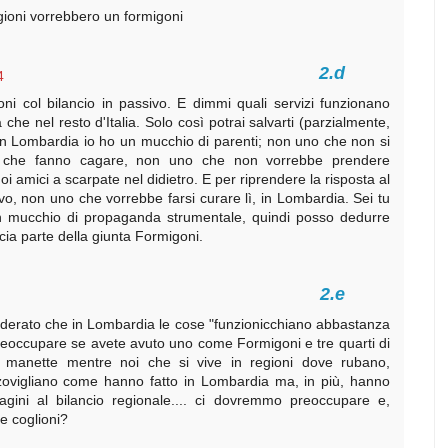
regioni vorrebbero un formigoni
4
oni col bilancio in passivo. E dimmi quali servizi funzionano
che nel resto d'Italia. Solo così potrai salvarti (parzialmente,
 In Lombardia io ho un mucchio di parenti; non uno che non si
zi che fanno cagare, non uno che non vorrebbe prendere
uoi amici a scarpate nel didietro. E per riprendere la risposta al
, non uno che vorrebbe farsi curare lì, in Lombardia. Sei tu
n mucchio di propaganda strumentale, quindi posso dedurre
ccia parte della giunta Formigoni.
siderato che in Lombardia le cose "funzionicchiano abbastanza
preoccupare se avete avuto uno come Formigoni e tre quarti di
n manette mentre noi che si vive in regioni dove rubano,
zovigliano come hanno fatto in Lombardia ma, in più, hanno
agini al bilancio regionale.... ci dovremmo preoccupare e,
re coglioni?