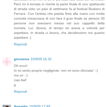
Però mi è tornata in mente la parte finale di uno spettacolo
di strada visto un paio di settimane fa al festival Buskers di
Ferrara. Con l'artista che pistola finta alla mano con molta
comicità minacciava di non fare il gran finale se almeno 30
persone non avessero messo nel suo cappello della
moneta. Lui, diceva, di tempo ne aveva a volontà per
aspettare, in strada ci lavora, che decidessimo noi quanto
aspettare ;)
Rispondi
giovanna
10/9/09 16:32
Oh ecco!
Io mi sento proprio negligente: non mi sono sforzata! :-(
ma un :-)
ciao Aal!
g
Rispondi
Annarita
10/9/09 17:49